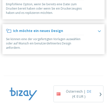
e
f
s
e
n
Empfohlene Option, wenn Sie bereits eine Datei zum
s
i
Drucken bereit haben oder wenn Sie ein Druckerzeugnis
V
t
d
haben und es replizieren möchten.
e
e
u
r
l
n
p
l
g
N
a
e
Ich möchte ein neues Design
a
c
r
c
k
Sie können eine der vorgefertigten Vorlagen auswählen
h
u
A
oder auf Wunsch ein benutzerdefiniertes Design
T
n
l
anfordern.
h
g
l
e
e
m
Einloggen /
P
a
Registrieren
r
K
o
a
d
u
Kundenservice
u
f
k
e
t
n
›
e
Österreich |
DE
(€ EUR )