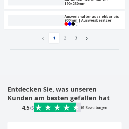
190x230mm
Ausweishalter ausziehbar bis
900mm | Ausweisbesitzer
‹
›
1
2
3
Entdecken Sie, was unseren
Kunden am besten gefallen hat
4.5
/5
61
Bewertungen