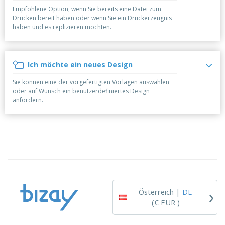
e
f
s
e
n
Empfohlene Option, wenn Sie bereits eine Datei zum
s
i
Drucken bereit haben oder wenn Sie ein Druckerzeugnis
V
t
d
haben und es replizieren möchten.
e
e
u
r
l
n
p
l
g
N
a
e
Ich möchte ein neues Design
a
c
r
c
k
Sie können eine der vorgefertigten Vorlagen auswählen
h
u
A
oder auf Wunsch ein benutzerdefiniertes Design
T
n
l
anfordern.
h
g
l
e
e
m
Einloggen /
P
a
Registrieren
r
K
o
a
d
u
Kundenservice
u
f
k
e
t
n
›
e
Österreich |
DE
(€ EUR )