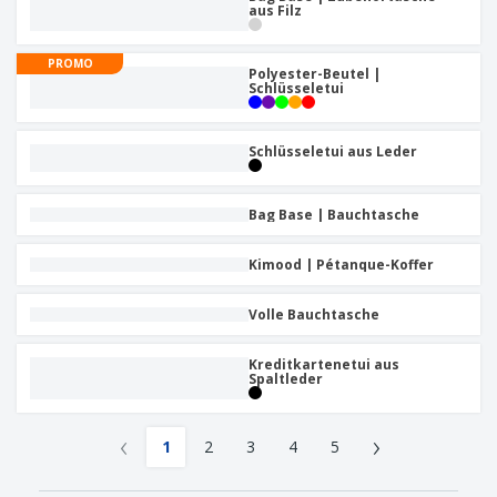
aus Filz
PROMO
Polyester-Beutel |
Schlüsseletui
Schlüsseletui aus Leder
Bag Base | Bauchtasche
Kimood | Pétanque-Koffer
Volle Bauchtasche
Kreditkartenetui aus
Spaltleder
‹
›
1
2
3
4
5