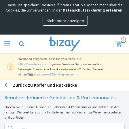
Diese Site speichert Cookies auf Ihrem Gerät. Sie können mehr über die
M
Cookies, die wir verwenden, in der
Datenschutzerklärung erfahren
.
e
i
Nicht mehr anzeigen
s
M
t
a
g
r
e
0
k
k
W
e
a
e
t
u
r
i
f
Wir haben festgestellt, dass Sie versuchen, auf
b
n
t
D
https://www.bizay.at
zuzugreifen. Wussten Sie, dass wir auch in
e
g
i
Vereinigte Staaten von Amerika vertreten sind? Kaufen Sie jetzt
p
M
s
ein auf
https://www.360onlineprint.com
r
a
p
o
t
B
Zurück zu Koffer und Rucksäcke
l
d
e
ü
a
u
r
r
y
k
Benutzerdefinierte Geldbörsen & Portemonnaies
i
o
s
t
T
a
b
u
e
Stöbern Sie in unserer Auswahl an Geldbörsen & Portemonnaies und wählen Sie den
a
l
e
n
richtigen Werbeartikel aus, um Ihr Unternehmen auf die richtige Weise hervorzuheben
s
d
d
und zu fördern.
c
a
A
K
h
r
u
l