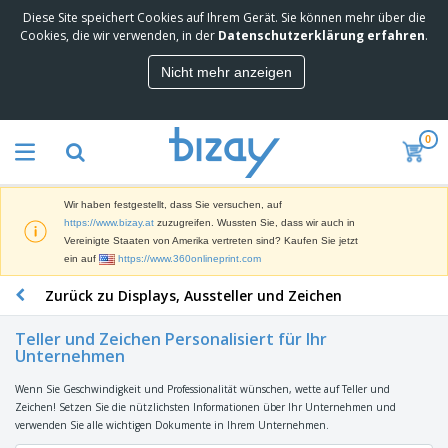
Diese Site speichert Cookies auf Ihrem Gerät. Sie können mehr über die
M
Cookies, die wir verwenden, in der
Datenschutzerklärung erfahren
.
e
i
Nicht mehr anzeigen
s
M
t
a
g
r
e
0
k
k
W
e
a
e
t
u
r
i
f
Wir haben festgestellt, dass Sie versuchen, auf
b
n
t
D
https://www.bizay.at
zuzugreifen. Wussten Sie, dass wir auch in
e
g
i
Vereinigte Staaten von Amerika vertreten sind? Kaufen Sie jetzt
p
M
s
ein auf
https://www.360onlineprint.com
r
a
p
o
t
B
Zurück zu Displays, Aussteller und Zeichen
l
d
e
ü
a
u
r
r
y
k
Teller und Zeichen Personalisiert für Ihr
i
o
s
Unternehmen
t
T
a
b
u
e
a
l
e
n
Wenn Sie Geschwindigkeit und Professionalität wünschen, wette auf Teller und
s
d
d
Zeichen! Setzen Sie die nützlichsten Informationen über Ihr Unternehmen und
c
a
A
K
verwenden Sie alle wichtigen Dokumente in Ihrem Unternehmen.
h
r
u
l