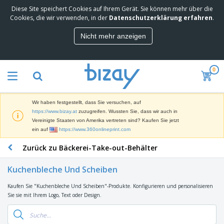
Diese Site speichert Cookies auf Ihrem Gerät. Sie können mehr über die
M
Cookies, die wir verwenden, in der
Datenschutzerklärung erfahren
.
e
i
Nicht mehr anzeigen
s
M
t
a
g
r
e
0
k
k
W
e
a
e
t
u
r
i
f
Wir haben festgestellt, dass Sie versuchen, auf
b
n
t
D
https://www.bizay.at
zuzugreifen. Wussten Sie, dass wir auch in
e
g
i
Vereinigte Staaten von Amerika vertreten sind? Kaufen Sie jetzt
p
M
s
ein auf
https://www.360onlineprint.com
r
a
p
o
t
B
Zurück zu Bäckerei-Take-out-Behälter
l
d
e
ü
a
u
r
r
y
k
Kuchenbleche Und Scheiben
i
o
s
t
T
a
b
u
e
Kaufen Sie "Kuchenbleche Und Scheiben"-Produkte. Konfigurieren und personalisieren
a
l
e
n
Sie sie mit Ihrem Logo, Text oder Design.
s
d
d
c
a
A
K
h
r
u
l