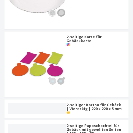
2-seitige Karte für
Gebäckkarte
2-seitiger Karton für Gebäck
| Viereckig | 220 x 220 x 5 mm
2-seitige Pappschachtel für
Gebäck mit gewellten Seiten