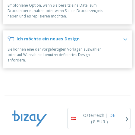
e
f
s
e
n
Empfohlene Option, wenn Sie bereits eine Datei zum
s
i
Drucken bereit haben oder wenn Sie ein Druckerzeugnis
V
t
d
haben und es replizieren möchten.
e
e
u
r
l
n
p
l
g
N
a
e
Ich möchte ein neues Design
a
c
r
c
k
Sie können eine der vorgefertigten Vorlagen auswählen
h
u
A
oder auf Wunsch ein benutzerdefiniertes Design
T
n
l
anfordern.
h
g
l
e
e
m
Einloggen /
P
a
Registrieren
r
K
o
a
d
u
Kundenservice
u
f
k
e
t
n
›
e
Österreich |
DE
(€ EUR )