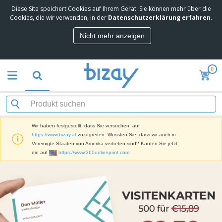
Diese Site speichert Cookies auf Ihrem Gerät. Sie können mehr über die
M
Cookies, die wir verwenden, in der
Datenschutzerklärung erfahren
.
e
i
Nicht mehr anzeigen
s
M
t
a
g
r
e
0
k
k
W
e
a
e
t
u
r
i
f
b
n
t
D
e
g
i
p
M
Wir haben festgestellt, dass Sie versuchen, auf
s
r
a
https://www.bizay.at
zuzugreifen. Wussten Sie, dass wir auch in
p
o
t
B
Vereinigte Staaten von Amerika vertreten sind? Kaufen Sie jetzt
l
d
e
ü
ein auf
https://www.360onlineprint.com
a
u
r
r
y
k
i
o
s
t
T
a
b
u
e
a
l
e
n
s
d
d
c
a
A
K
h
r
u
l