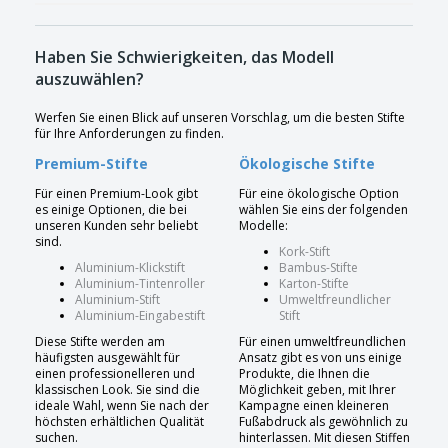
Haben Sie Schwierigkeiten, das Modell
auszuwählen?
Werfen Sie einen Blick auf unseren Vorschlag, um die besten Stifte
für Ihre Anforderungen zu finden.
Premium-Stifte
Ökologische Stifte
Für einen Premium-Look gibt
Für eine ökologische Option
es einige Optionen, die bei
wählen Sie eins der folgenden
unseren Kunden sehr beliebt
Modelle:
sind.
Kork-Stift
Aluminium-Klickstift
Bambus-Stifte
Aluminium-Tintenroller
Karton-Stifte
Aluminium-Stift
Umweltfreundlicher
Aluminium-Eingabestift
Stift
Diese Stifte werden am
Für einen umweltfreundlichen
häufigsten ausgewählt für
Ansatz gibt es von uns einige
einen professionelleren und
Produkte, die Ihnen die
klassischen Look. Sie sind die
Möglichkeit geben, mit Ihrer
ideale Wahl, wenn Sie nach der
Kampagne einen kleineren
höchsten erhältlichen Qualität
Fußabdruck als gewöhnlich zu
suchen.
hinterlassen. Mit diesen Stiffen