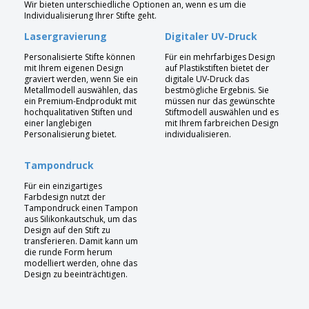
Wir bieten unterschiedliche Optionen an, wenn es um die
Individualisierung Ihrer Stifte geht.
Lasergravierung
Digitaler UV-Druck
Personalisierte Stifte können
Für ein mehrfarbiges Design
mit Ihrem eigenen Design
auf Plastikstiften bietet der
graviert werden, wenn Sie ein
digitale UV-Druck das
Metallmodell auswählen, das
bestmögliche Ergebnis. Sie
ein Premium-Endprodukt mit
müssen nur das gewünschte
hochqualitativen Stiften und
Stiftmodell auswählen und es
einer langlebigen
mit Ihrem farbreichen Design
Personalisierung bietet.
individualisieren.
Tampondruck
Für ein einzigartiges
Farbdesign nutzt der
Tampondruck einen Tampon
aus Silikonkautschuk, um das
Design auf den Stift zu
transferieren. Damit kann um
die runde Form herum
modelliert werden, ohne das
Design zu beeinträchtigen.