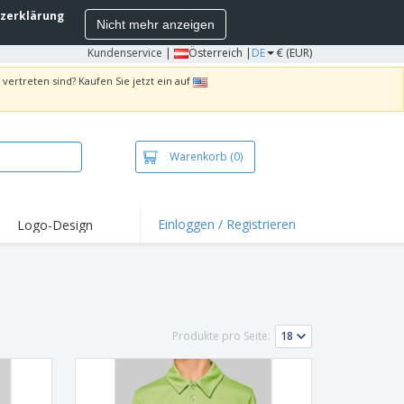
zerklärung
Nicht mehr anzeigen
Kundenservice
|
Österreich |
DE
€ (EUR)
vertreten sind? Kaufen Sie jetzt ein auf
Warenkorb
(0)
Einloggen / Registrieren
Logo-Design
hlights und
ebote
irts und Polos
kereien
Produkte pro Seite:
oor-Aktivitäten
iten von zu Hause
sandkartons