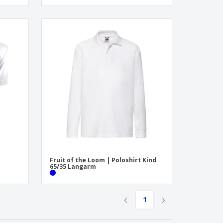
Fruit of the Loom | Poloshirt Kind
65/35 Langarm
‹
›
1