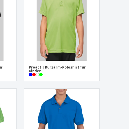
onalisierte
chenke
produkte
azine, Bücher und
aloge
ür
Proact | Kurzarm-Poloshirt für
Kinder