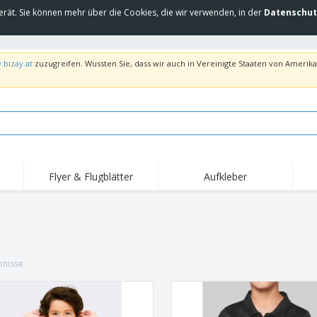
erät. Sie können mehr über die Cookies, die wir verwenden, in der
Datenschut
.bizay.at
zuzugreifen. Wussten Sie, dass wir auch in Vereinigte Staaten von Amerika 
Flyer & Flugblätter
Aufkleber
Hig
Trends
Neue Produkte
Ang
Flaggen, Fahnen und
Rollups
T-Sh
Schreibtisch-Flaggen
Food-Service-
Roll-ups
Stic
Ausrüstung und
bnisse
Zubehör
Hauslieferung und
Einwegprodukte
Outd
Take-away
Aufkleber, Vinyls und
Armbanduhren
Arbe
Poster
Hoodies
Pokale und Trophäen
Ver