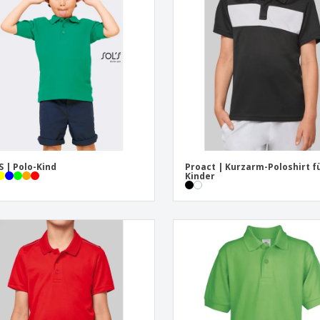
Pers
Aussteller
Medaillen
Ges
Plakate
Essen und Süßigkeiten
Öko
Mag
Koffer und Rucksäcke
Druckeretiketten
Kat
S | Polo-Kind
Proact | Kurzarm-Poloshirt f
Kinder