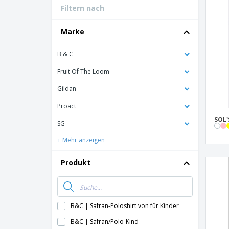
Filtern nach
Bonuskarten
T-Shirts
Marke
Magnete
B & C
Planen
Fruit Of The Loom
Gildan
Proact
SOL'
SG
+ Mehr anzeigen
Produkt
B&C | Safran-Poloshirt von für Kinder
B&C | Safran/Polo-Kind