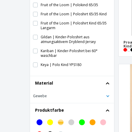
Fruit of the Loom | Polokind 65/35
Fruit of the Loom | Poloshirt 65/35 Kind
Fruit of the Loom | Poloshirt Kind 65/35
Langarm
Gildan | Kinder-Poloshirt aus
atmungsaktivem Dryblend-Jersey
Proa
Kind
Kariban | Kinder-Poloshirt bei 60°
waschbar
Keya | Polo Kind YPS180
Proact | Kurzarm-Poloshirt für Kinder
Material
SG | Poloshirt aus Baumwolle für Kinder
SOL'S | Polo-Kind
Gewebe
Produktfarbe