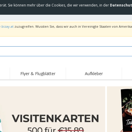
erät. Sie können mehr über die Cookies, die wir verwenden, in der
Datenschut
.bizay.at
zuzugreifen. Wussten Sie, dass wir auch in Vereinigte Staaten von Amerika 
Flyer & Flugblätter
Aufkleber
Hig
Trends
Neue Produkte
Ang
Flaggen, Fahnen und
Rollups
T-Sh
Schreibtisch-Flaggen
Food-Service-
Roll-ups
Stic
Ausrüstung und
Zubehör
Hauslieferung und
Einwegprodukte
Outd
Take-away
Aufkleber, Vinyls und
Armbanduhren
Arbe
Poster
Hoodies
Pokale und Trophäen
Ver