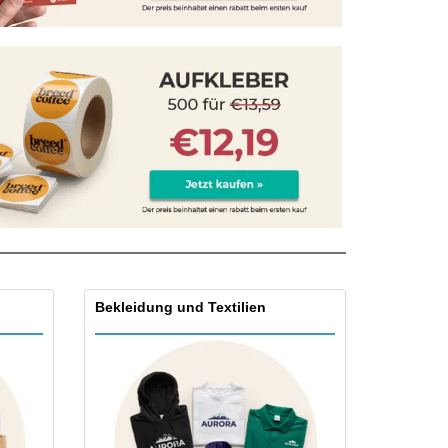
onalisierte
chenke
produkte
azine, Bücher und
aloge
Bekleidung und Textilien