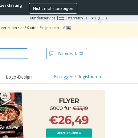
zerklärung
Nicht mehr anzeigen
Kundenservice
|
Österreich |
DE
€ (EUR)
vertreten sind? Kaufen Sie jetzt ein auf
Warenkorb
(0)
Einloggen / Registrieren
Logo-Design
hlights und
ebote
irts und Polos
kereien
oor-Aktivitäten
iten von zu Hause
sandkartons