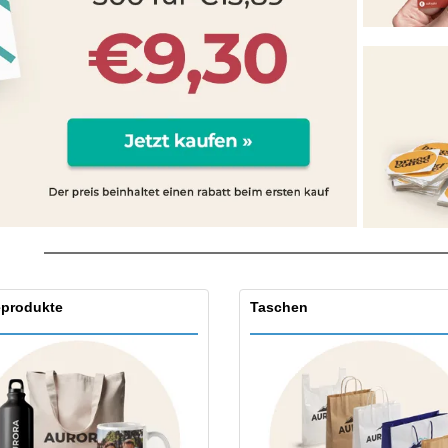
Pers
Aussteller
Medaillen
Ges
Plakate
Essen und Süßigkeiten
Öko
Mag
Koffer und Rucksäcke
Druckeretiketten
Kat
produkte
Taschen