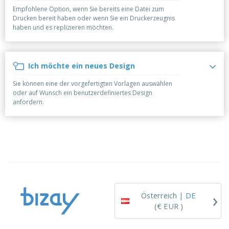
e
f
s
e
n
Empfohlene Option, wenn Sie bereits eine Datei zum
s
i
Drucken bereit haben oder wenn Sie ein Druckerzeugnis
V
t
d
haben und es replizieren möchten.
e
e
u
r
l
n
p
l
g
N
a
e
Ich möchte ein neues Design
a
c
r
c
k
Sie können eine der vorgefertigten Vorlagen auswählen
h
u
A
oder auf Wunsch ein benutzerdefiniertes Design
T
n
l
anfordern.
h
g
l
e
e
m
Einloggen /
P
a
Registrieren
r
K
o
a
d
u
Kundenservice
u
f
k
e
t
n
›
e
Österreich |
DE
(€ EUR )