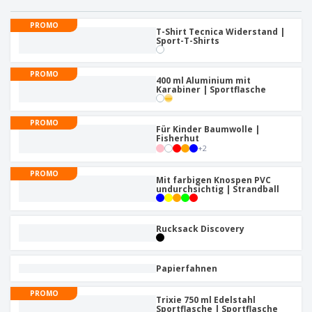
e
f
s
e
n
s
i
PROMO
V
t
T-Shirt Tecnica Widerstand |
d
Sport-T-Shirts
e
e
u
r
l
n
p
l
g
PROMO
N
a
400 ml Aluminium mit
e
a
Karabiner | Sportflasche
c
r
c
k
h
u
PROMO
A
T
Für Kinder Baumwolle |
n
l
Fisherhut
h
g
l
+
2
e
e
m
Einloggen /
P
PROMO
a
Mit farbigen Knospen PVC
Registrieren
r
undurchsichtig | Strandball
K
o
a
d
u
Kundenservice
u
f
Rucksack Discovery
k
e
t
n
e
Papierfahnen
PROMO
Trixie 750 ml Edelstahl
Sportflasche | Sportflasche