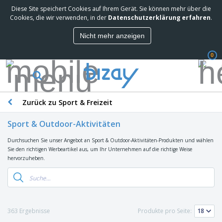
Diese Site speichert Cookies auf Ihrem Gerät. Sie können mehr über die
M
Cookies, die wir verwenden, in der
Datenschutzerklärung erfahren
.
e
i
Nicht mehr anzeigen
s
M
t
a
g
0
r
e
k
k
W
e
a
e
t
u
r
i
f
Zurück zu Sport & Freizeit
b
n
t
D
e
g
i
p
Sport & Outdoor-Aktivitäten
M
s
r
a
p
o
Durchsuchen Sie unser Angebot an Sport & Outdoor-Aktivitäten-Produkten und wählen
t
B
l
d
Sie den richtigen Werbeartikel aus, um Ihr Unternehmen auf die richtige Weise
e
ü
a
u
hervorzuheben.
r
r
y
k
i
o
s
t
T
a
b
u
e
a
l
e
n
s
d
d
c
a
A
K
363 Ergebnisse
Produkte pro Seite:
h
r
u
l