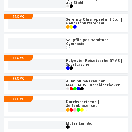
aus Stahl
PROMO
Serenity Ohrstöpsel mit Etui |
Gehörschutzstöpsel
Saugfähiges Handtuch
Gymnasio
PROMO
Polyester Reisetasche GYMS |
Sporttasche
PROMO
Aluminiumkarabiner
MATTHÄUS | Karabinerhaken
PROMO
Durchscheinend |
Seifenblasenset
+
2
Mütze Laimbur