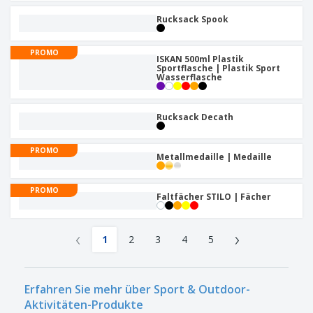
Rucksack Spook
PROMO
ISKAN 500ml Plastik
Sportflasche | Plastik Sport
Wasserflasche
Rucksack Decath
PROMO
Metallmedaille | Medaille
PROMO
Faltfächer STILO | Fächer
‹
›
1
2
3
4
5
Erfahren Sie mehr über Sport & Outdoor-
Aktivitäten-Produkte