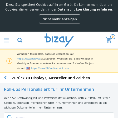
Diese Site speichert Cookies auf Ihrem Gerät. Sie können mehr über die
Cookies, die wir verwenden, in der
Datenschutzerklärung erfahren
.
Nicht mehr anzeigen
0
Wir haben festgestellt, dass Sie versuchen, auf
https://www.bizay.at
zuzugreifen. Wussten Sie, dass wir auch in
Vereinigte Staaten von Amerika vertreten sind? Kaufen Sie jetzt
ein auf
https://www.360onlineprint.com
Zurück zu Displays, Aussteller und Zeichen
Roll-ups Personalisiert für Ihr Unternehmen
Wenn Sie Geschwindigkeit und Professionalität wünschen, wette auf Roll-ups! Setzen
Sie die nützlichsten Informationen über Ihr Unternehmen und verwenden Sie alle
wichtigen Dokumente in Ihrem Unternehmen.