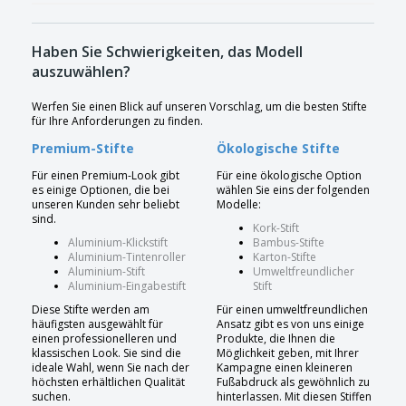
Haben Sie Schwierigkeiten, das Modell
auszuwählen?
Werfen Sie einen Blick auf unseren Vorschlag, um die besten Stifte
für Ihre Anforderungen zu finden.
Premium-Stifte
Ökologische Stifte
Für einen Premium-Look gibt
Für eine ökologische Option
es einige Optionen, die bei
wählen Sie eins der folgenden
unseren Kunden sehr beliebt
Modelle:
sind.
Kork-Stift
Aluminium-Klickstift
Bambus-Stifte
Aluminium-Tintenroller
Karton-Stifte
Aluminium-Stift
Umweltfreundlicher
Aluminium-Eingabestift
Stift
Diese Stifte werden am
Für einen umweltfreundlichen
häufigsten ausgewählt für
Ansatz gibt es von uns einige
einen professionelleren und
Produkte, die Ihnen die
klassischen Look. Sie sind die
Möglichkeit geben, mit Ihrer
ideale Wahl, wenn Sie nach der
Kampagne einen kleineren
höchsten erhältlichen Qualität
Fußabdruck als gewöhnlich zu
suchen.
hinterlassen. Mit diesen Stiffen