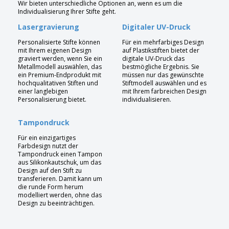
Wir bieten unterschiedliche Optionen an, wenn es um die
Individualisierung Ihrer Stifte geht.
Lasergravierung
Digitaler UV-Druck
Personalisierte Stifte können
Für ein mehrfarbiges Design
mit Ihrem eigenen Design
auf Plastikstiften bietet der
graviert werden, wenn Sie ein
digitale UV-Druck das
Metallmodell auswählen, das
bestmögliche Ergebnis. Sie
ein Premium-Endprodukt mit
müssen nur das gewünschte
hochqualitativen Stiften und
Stiftmodell auswählen und es
einer langlebigen
mit Ihrem farbreichen Design
Personalisierung bietet.
individualisieren.
Tampondruck
Für ein einzigartiges
Farbdesign nutzt der
Tampondruck einen Tampon
aus Silikonkautschuk, um das
Design auf den Stift zu
transferieren. Damit kann um
die runde Form herum
modelliert werden, ohne das
Design zu beeinträchtigen.