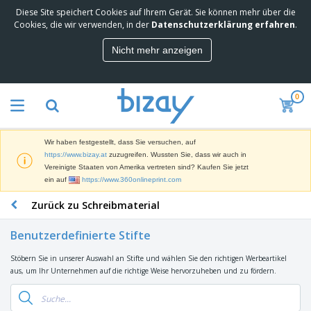
Diese Site speichert Cookies auf Ihrem Gerät. Sie können mehr über die
M
Cookies, die wir verwenden, in der
Datenschutzerklärung erfahren
.
e
i
Nicht mehr anzeigen
s
M
t
a
g
r
e
0
k
k
W
e
a
e
t
u
r
i
f
Wir haben festgestellt, dass Sie versuchen, auf
b
n
t
D
https://www.bizay.at
zuzugreifen. Wussten Sie, dass wir auch in
e
g
i
Vereinigte Staaten von Amerika vertreten sind? Kaufen Sie jetzt
p
M
s
ein auf
https://www.360onlineprint.com
r
a
p
o
t
B
Zurück zu Schreibmaterial
l
d
e
ü
a
u
r
r
y
k
Benutzerdefinierte Stifte
i
o
s
t
T
a
b
u
e
Stöbern Sie in unserer Auswahl an Stifte und wählen Sie den richtigen Werbeartikel
a
l
e
n
aus, um Ihr Unternehmen auf die richtige Weise hervorzuheben und zu fördern.
s
d
d
c
a
A
K
h
r
u
l