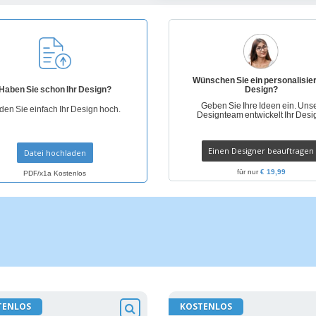
Pers
Aussteller
Medaillen
Ges
Plakate
Essen und Süßigkeiten
Öko
Mag
Koffer und Rucksäcke
Druckeretiketten
Kat
Wünschen Sie ein personalisie
Haben Sie schon Ihr Design?
Design?
Geben Sie Ihre Ideen ein. Uns
den Sie einfach Ihr Design hoch.
Designteam entwickelt Ihr Desi
Einen Designer beauftragen
Datei hochladen
für nur
€ 19,99
PDF/x1a Kostenlos
TENLOS
KOSTENLOS