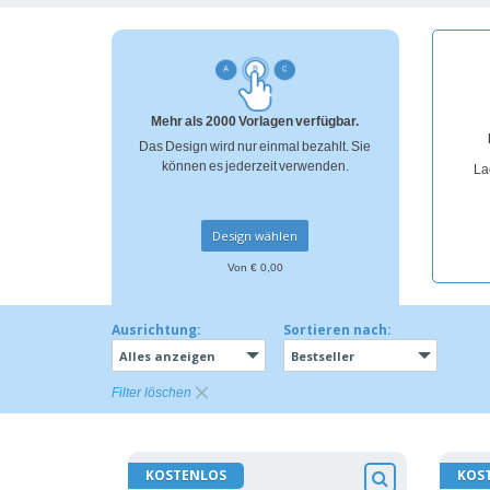
Bonuskarten
T-Shirts
Magnete
Mehr als 2000 Vorlagen verfügbar.
Planen
Das Design wird nur einmal bezahlt. Sie
können es jederzeit verwenden.
La
Design wählen
Von € 0,00
Ausrichtung:
Sortieren nach:
Alles anzeigen
Bestseller
Filter löschen
KOSTENLOS
KOS