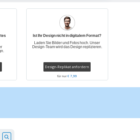
onalisierte
chenke
produkte
azine, Bücher und
aloge
rtes
Ist Ihr Design nicht in digitalem Format?
Laden Sie Bilder und Fotos hoch. Unser
er
Design-Team wird das Design replizieren.
gn.
Design-Replikat anfordern
für nur
€ 7,99