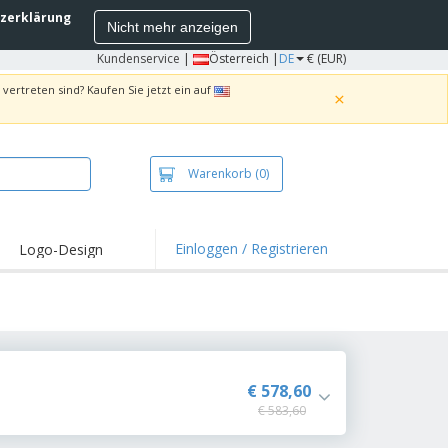
zerklärung
Nicht mehr anzeigen
Kundenservice
|
Österreich |
DE
€ (EUR)
vertreten sind? Kaufen Sie jetzt ein auf
×
Warenkorb
(0)
Einloggen / Registrieren
Logo-Design
hlights und
ebote
irts und Polos
kereien
oor-Aktivitäten
€ 578,60
€ 583,60
iten von zu Hause
sandkartons