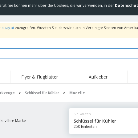
erät. Sie können mehr über die Cookies, die wir verwenden, in der
Datenschut
.bizay.at
zuzugreifen. Wussten Sie, dass wir auch in Vereinigte Staaten von Amerika 
Flyer & Flugblätter
Aufkleber
Hig
Trends
Neue Produkte
Ang
rkzeuge
>
Schlüssel für Kühler
>
Modelle
Flaggen, Fahnen und
Rollups
T-Sh
Schreibtisch-Flaggen
Food-Service-
Roll-ups
Stic
Ausrüstung und
Sie kaufen
Zubehör
Hauslieferung und
Einwegprodukte
Outd
Take-away
ktiv Ihre Marke
Schlüssel für Kühler
Aufkleber, Vinyls und
250 Einheiten
Armbanduhren
Arbe
Poster
Hoodies
Pokale und Trophäen
Ver