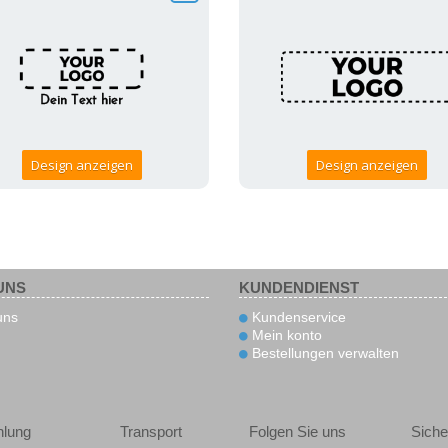
Design anzeigen
Design anzeigen
UNS
KUNDENDIENST
uns
Kundenservice
Mein konto
Bestellungen verwalten
hlung
Transport
Folgen Sie uns
Siche