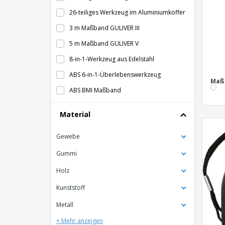
26-teiliges Werkzeug im Aluminiumkoffer
3 m Maßband GULIVER III
5 m Maßband GULIVER V
8-in-1-Werkzeug aus Edelstahl
ABS 6-in-1-Überlebenswerkzeug
Maß
ABS BMI Maßband
ABS-Lineal
Material
ALICK Taschenmesser aus Edelstahl und
Metall
Gewebe
Acer Taschenmesser
Gummi
Alkoholtester Gamp
Holz
Aluminium Taschenlampe
Kunststoff
Aluminium-Dreiecksmaßstab - 30 cm
Metall
Ausziehbare Taschenlampe
+ Mehr anzeigen
BALIC X-akt