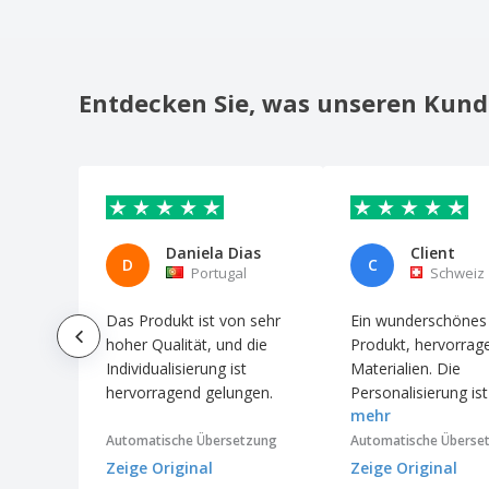
Maßband Hermy 5m
Maßband aus ABS
Maßband aus PE
Entdecken Sie, was unseren Kund
Maßband für Schneider
Maßband von Siluet
Maßstab Lineal
Messer- und Taschenlampense
Daniela Dias
Client
Mini Multi tool
D
C
Portugal
Schweiz
Mini Multifunktionstaschenmesser Castilla
Das Produkt ist von sehr
Ein wunderschönes
Mini-Multitool aus Holz
hoher Qualität, und die
Produkt, hervorrag
Muilti Werkzeuge
Individualisierung ist
Materialien. Die
Multifunktion Maßband Sanwel 3m
hervorragend gelungen.
Personalisierung ist
mehr
gelungen. Vielen Da
Multifunktionales Taschenmesser
Automatische Übersetzung
Automatische Überse
Multifunktions-Taschenmesser
Zeige Original
Zeige Original