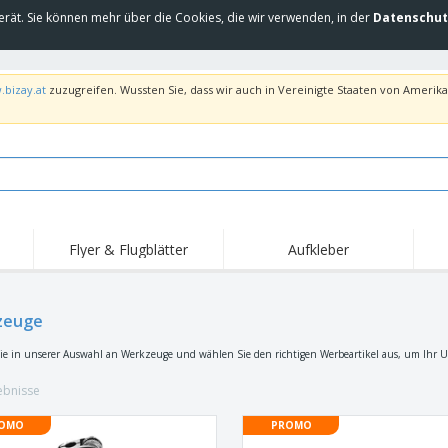
erät. Sie können mehr über die Cookies, die wir verwenden, in der
Datenschut
.bizay.at
zuzugreifen. Wussten Sie, dass wir auch in Vereinigte Staaten von Amerika 
Flyer & Flugblätter
Aufkleber
Hig
Trends
Neue Produkte
Ang
Flaggen, Fahnen und
zeuge
Rollups
T-Sh
Schreibtisch-Flaggen
Food-Service-
Roll-ups
Stic
ie in unserer Auswahl an Werkzeuge und wählen Sie den richtigen Werbeartikel aus, um Ihr 
Ausrüstung und
Zubehör
Hauslieferung und
Einwegprodukte
Outd
Take-away
ebnisse
Aufkleber, Vinyls und
Armbanduhren
Arbe
Poster
OMO
PROMO
Hoodies
Pokale und Trophäen
Ver