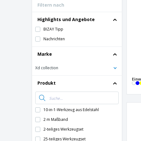
Filtern nach
Bonuskarten
T-Shirts
Highlights und Angebote
Magnete
BIZAY Tipp
Planen
Nachrichten
Marke
Xd collection
Einw
Produkt
10-in-1-Werkzeug aus Edelstahl
2 m Maßband
2-teiliges Werkzeugset
25-teiliges Werkzeugset