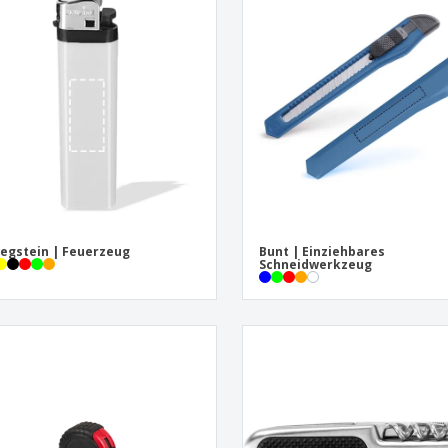
Pers
Aussteller
Medaillen
Ges
Plakate
Essen und Süßigkeiten
Öko
Mag
Koffer und Rucksäcke
Druckeretiketten
Kat
egstein | Feuerzeug
Bunt | Einziehbares
Schneidwerkzeug