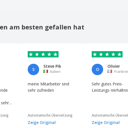
en am besten gefallen hat
Steve Pik
Olivier
S
O
Italien
Frankre
meine Mitarbeiter sind
Sehr gutes Preis-
ende
sehr zufrieden
Leistungs-Verhältnis
 sehr
nk.
tzung
Automatische Übersetzung
Automatische Überse
Zeige Original
Zeige Original