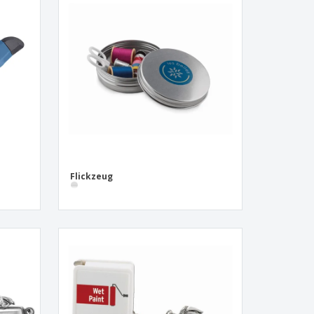
onalisierte
chenke
produkte
azine, Bücher und
aloge
Flickzeug