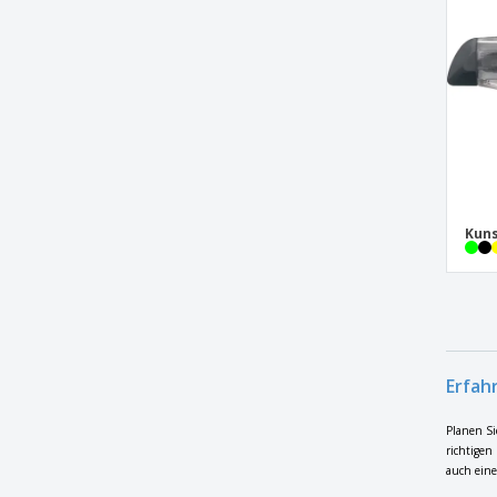
Ladegerät Halter Odwey
Lampe Conny
Laterne
Lufterfrischer Scrib
Lupe Mauran 7X
MERIBEL III Maßband 3 m
Kuns
MERIBEL V 5 m Maßband
Maßband
Maßband 2mtr
Maßband 3mtr
Maßband Grade 3m
Erfah
Maßband Grade 5m
Planen Si
Maßband Grade 7,5m
richtigen
auch eine
Maßband Harrol 1m