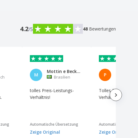
4.2
/5
48
Bewertungen
Mottin e Beck Arquitetura Ltda
PYROCON
M
P
ich
Brasilien
Brasilie
tolles Preis-Leistungs-
Tolles Preis-Leistu
.
Verhältnis!
Verhältnis.
tzung
Automatische Übersetzung
Automatische Überse
Zeige Original
Zeige Original