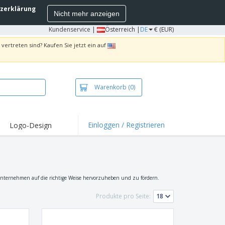
zerklärung
Nicht mehr anzeigen
Kundenservice
|
Österreich |
DE
€ (EUR)
vertreten sind? Kaufen Sie jetzt ein auf
Warenkorb
(0)
Einloggen / Registrieren
Logo-Design
hlights und
ebote
irts und Polos
kereien
Unternehmen auf die richtige Weise hervorzuheben und zu fördern.
oor-Aktivitäten
Produkte pro Seite:
iten von zu Hause
sandkartons