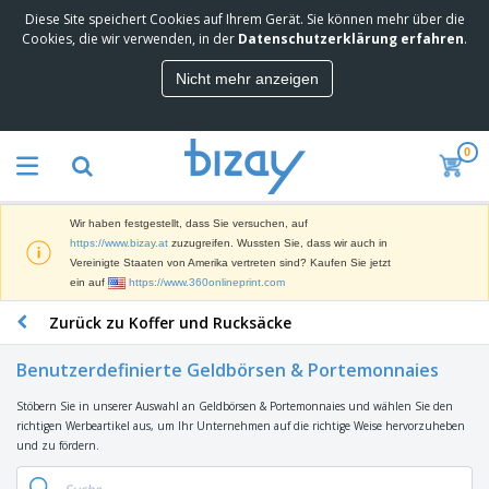
Diese Site speichert Cookies auf Ihrem Gerät. Sie können mehr über die
M
Cookies, die wir verwenden, in der
Datenschutzerklärung erfahren
.
e
i
Nicht mehr anzeigen
s
M
t
a
g
r
e
0
k
k
W
e
a
e
t
u
r
i
f
Wir haben festgestellt, dass Sie versuchen, auf
b
n
t
D
https://www.bizay.at
zuzugreifen. Wussten Sie, dass wir auch in
e
g
i
Vereinigte Staaten von Amerika vertreten sind? Kaufen Sie jetzt
p
M
s
ein auf
https://www.360onlineprint.com
r
a
p
o
t
B
Zurück zu Koffer und Rucksäcke
l
d
e
ü
a
u
r
r
y
k
Benutzerdefinierte Geldbörsen & Portemonnaies
i
o
s
t
T
a
b
u
e
Stöbern Sie in unserer Auswahl an Geldbörsen & Portemonnaies und wählen Sie den
a
l
e
n
richtigen Werbeartikel aus, um Ihr Unternehmen auf die richtige Weise hervorzuheben
s
d
d
und zu fördern.
c
a
A
K
h
r
u
l