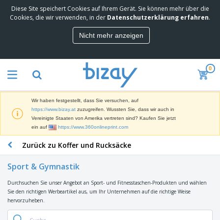
Diese Site speichert Cookies auf Ihrem Gerät. Sie können mehr über die
M
Cookies, die wir verwenden, in der
Datenschutzerklärung erfahren
.
e
i
Nicht mehr anzeigen
s
M
t
a
g
r
e
0
k
k
W
e
a
e
t
u
r
i
f
Wir haben festgestellt, dass Sie versuchen, auf
b
n
t
D
https://www.bizay.at
zuzugreifen. Wussten Sie, dass wir auch in
e
g
i
Vereinigte Staaten von Amerika vertreten sind? Kaufen Sie jetzt
p
M
s
ein auf
https://www.360onlineprint.com
r
a
p
o
t
B
Zurück zu Koffer und Rucksäcke
l
d
e
ü
a
u
r
r
y
k
Sport & Gymnastik
i
o
s
t
T
a
b
u
e
Durchsuchen Sie unser Angebot an Sport- und Fitnesstaschen-Produkten und wählen
a
l
e
n
Sie den richtigen Werbeartikel aus, um Ihr Unternehmen auf die richtige Weise
s
d
d
hervorzuheben.
c
a
A
K
h
r
u
l