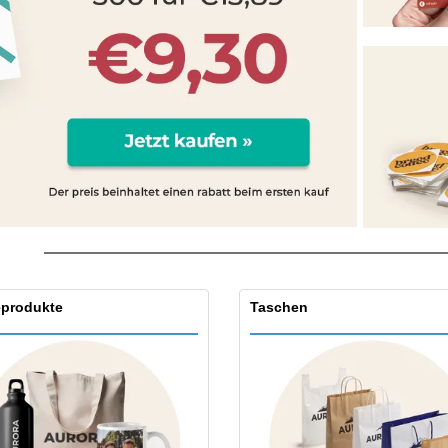
Pers
Aussteller
Medaillen
Ges
Plakate
Essen und Süßigkeiten
Öko
Mag
Koffer und Rucksäcke
Druckeretiketten
Kat
produkte
Taschen