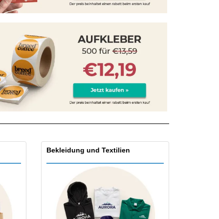
onalisierte
chenke
produkte
azine, Bücher und
aloge
Bekleidung und Textilien