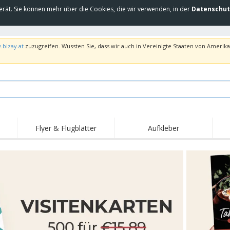
erät. Sie können mehr über die Cookies, die wir verwenden, in der
Datenschut
.bizay.at
zuzugreifen. Wussten Sie, dass wir auch in Vereinigte Staaten von Amerika 
Flyer & Flugblätter
Aufkleber
Hig
Trends
Neue Produkte
Ang
Flaggen, Fahnen und
Rollups
T-Sh
Schreibtisch-Flaggen
Food-Service-
Roll-ups
Stic
Ausrüstung und
Zubehör
Hauslieferung und
Einwegprodukte
Outd
Take-away
Aufkleber, Vinyls und
Armbanduhren
Arbe
Poster
Hoodies
Pokale und Trophäen
Ver