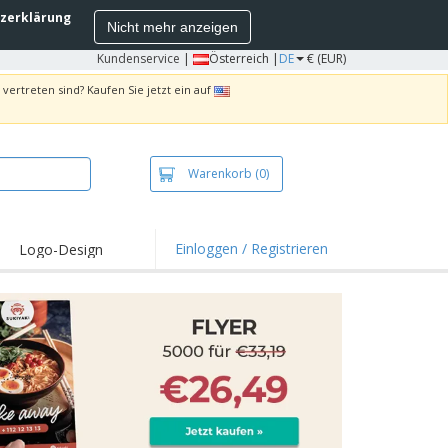
zerklärung
Nicht mehr anzeigen
Kundenservice
|
Österreich |
DE
€ (EUR)
vertreten sind? Kaufen Sie jetzt ein auf
Warenkorb
(0)
Einloggen / Registrieren
Logo-Design
hlights und
ebote
irts und Polos
kereien
oor-Aktivitäten
iten von zu Hause
sandkartons