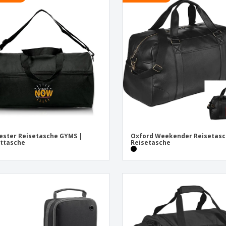
Pers
Aussteller
Medaillen
Ges
Plakate
Essen und Süßigkeiten
Öko
Mag
Koffer und Rucksäcke
Druckeretiketten
Kat
ester Reisetasche GYMS |
Oxford Weekender Reisetasc
ttasche
Reisetasche