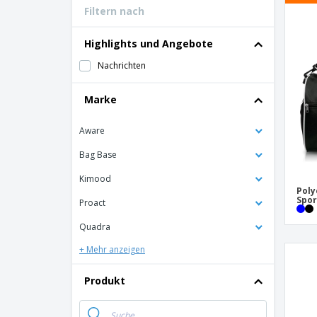
Filtern nach
Bonuskarten
T-Shirts
Highlights und Angebote
Magnete
Nachrichten
Planen
Marke
Aware
Bag Base
Kimood
Poly
Spor
Proact
Quadra
+ Mehr anzeigen
Produkt