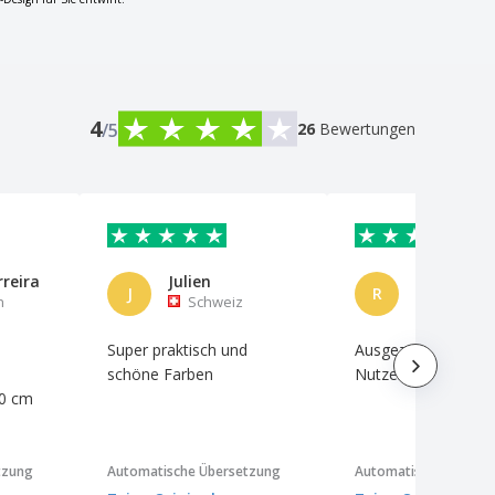
4
/5
26
Bewertungen
rreira
Julien
J
R
n
Schweiz
Brasilie
Super praktisch und
Ausgezeichnetes K
schöne Farben
Nutzen-Verhältnis
30 cm
tzung
Automatische Übersetzung
Automatische Überse