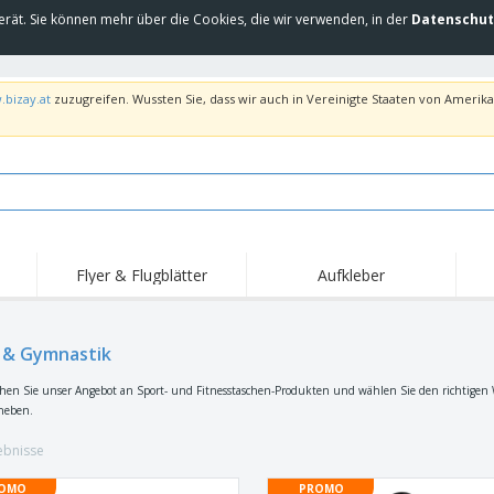
erät. Sie können mehr über die Cookies, die wir verwenden, in der
Datenschut
.bizay.at
zuzugreifen. Wussten Sie, dass wir auch in Vereinigte Staaten von Amerika 
Flyer & Flugblätter
Aufkleber
Hig
Trends
Neue Produkte
Ang
Flaggen, Fahnen und
 & Gymnastik
Rollups
T-Sh
Schreibtisch-Flaggen
Food-Service-
Roll-ups
Stic
en Sie unser Angebot an Sport- und Fitnesstaschen-Produkten und wählen Sie den richtigen W
Ausrüstung und
heben.
Zubehör
Hauslieferung und
Einwegprodukte
Outd
Take-away
Aufkleber, Vinyls und
ebnisse
Armbanduhren
Arbe
Poster
Hoodies
Pokale und Trophäen
Ver
OMO
PROMO