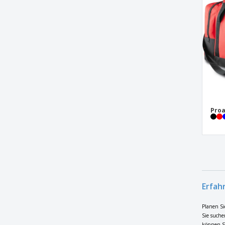
LEIS-Sportstipendium
Lutux-tasche
Melbor-Tasche
ProAct | Schuhbeutel
Proact | PROACT Sporttasche
Proact | Sportrucksack
Proact | Sportrucksack mit hartem Boden
Proa
Proact | Sportrucksack mit starrem
Boden
Proact | Sporttasche
Proact | Sporttasche mit starrem Boden
Quadra | Executive Case für iPad
Quadra | Jumbo-Kit-Tasche
Erfah
Quadra | Jumbo-Sporttasche
Planen Si
Quadra | Koffer mit Schloss
Sie suche
können Si