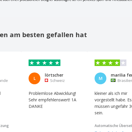
en am besten gefallen hat
lörtscher
marilia fe
L
M
ande
Schweiz
Brasilie
d
Problemlose Abwicklung!
kleiner als ich mir
Sehr empfehlenswert! 1A
vorgestellt habe. Es
DANKE
müssen ungefähr 
sein.
tzung
Automatische Überse