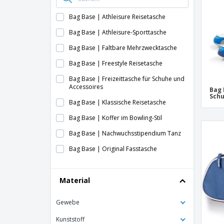
Bag Base | Athleisure Reisetasche
Bag Base | Athleisure-Sporttasche
Bag Base | Faltbare Mehrzwecktasche
Bag Base | Freestyle Reisetasche
Bag Base | Freizeittasche für Schuhe und
Accessoires
Bag 
Schu
Bag Base | Klassische Reisetasche
Bag Base | Koffer im Bowling-Stil
Bag Base | Nachwuchsstipendium Tanz
Bag Base | Original Fasstasche
Bag Base | Preisgünstige Sporttasche
Material
Bag Base | Premium-Sporttasche
Bag Base | Reflektierende Sporttasche
Gewebe
Bag Base | Retro-Bowling-Tasche
Kunststoff