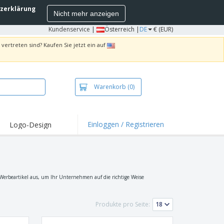
zerklärung
Nicht mehr anzeigen
Kundenservice
|
Österreich |
DE
€ (EUR)
vertreten sind? Kaufen Sie jetzt ein auf
Warenkorb
(0)
Einloggen / Registrieren
Logo-Design
hlights und
ebote
irts und Polos
kereien
erbeartikel aus, um Ihr Unternehmen auf die richtige Weise
oor-Aktivitäten
Produkte pro Seite:
iten von zu Hause
sandkartons