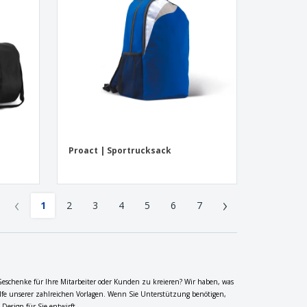
Proact | Sportrucksack
‹
›
1
2
3
4
5
6
7
Geschenke für Ihre Mitarbeiter oder Kunden zu kreieren? Wir haben, was
ilfe unserer zahlreichen Vorlagen. Wenn Sie Unterstützung benötigen,
Design für Sie entwirft.