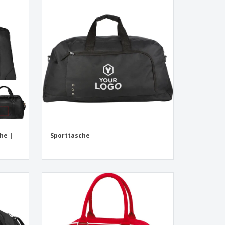
onalisierte
chenke
produkte
azine, Bücher und
aloge
he |
Sporttasche