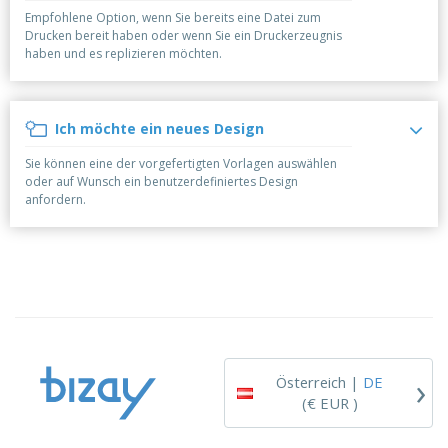
e
f
s
e
n
Empfohlene Option, wenn Sie bereits eine Datei zum
s
i
Drucken bereit haben oder wenn Sie ein Druckerzeugnis
V
t
d
haben und es replizieren möchten.
e
e
u
r
l
n
p
l
g
N
a
e
Ich möchte ein neues Design
a
c
r
c
k
Sie können eine der vorgefertigten Vorlagen auswählen
h
u
A
oder auf Wunsch ein benutzerdefiniertes Design
T
n
l
anfordern.
h
g
l
e
e
m
Einloggen /
P
a
Registrieren
r
K
o
a
d
u
Kundenservice
u
f
k
e
t
n
›
e
Österreich |
DE
(€ EUR )