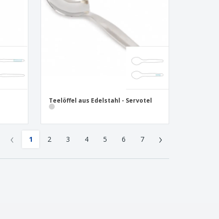
Teelöffel aus Edelstahl - Servotel
‹
›
1
2
3
4
5
6
7