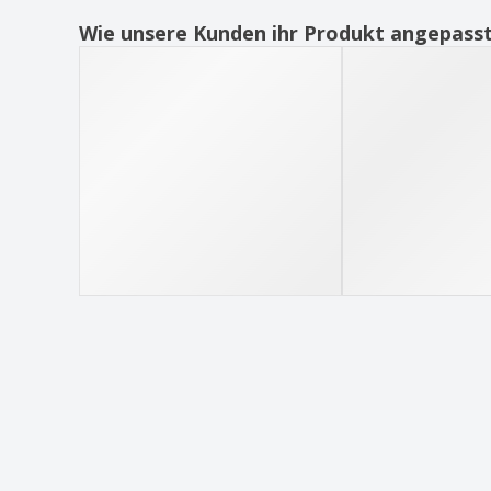
Eiszange aus Edelstahl
Wie unsere Kunden ihr Produkt angepass
Eiszange aus Edelstahl - Inoxpreme
Erfrischungslöffel aus Edelstahl - Servotel
Esslöffel aus Edelstahl - AMEFA B.V.™ -
Metropole
Esslöffel aus Edelstahl - Altana
Esslöffel aus Edelstahl - Antartico
Esslöffel aus Edelstahl - Bali Escovado
Esslöffel aus Edelstahl - Citania
Esslöffel aus Edelstahl - Inox Hotel
Esslöffel aus Edelstahl - Vision Escovado
Esslöffel aus Edelstahl - Vision Vintage
Extra starke Edelstahlschale
Federbelastete Eiszange aus Edelstahl -
Util