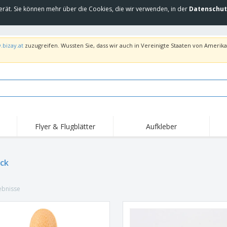
erät. Sie können mehr über die Cookies, die wir verwenden, in der
Datenschut
.bizay.at
zuzugreifen. Wussten Sie, dass wir auch in Vereinigte Staaten von Amerika 
Flyer & Flugblätter
Aufkleber
ck
ebnisse