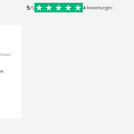
5
/5
4
Bewertungen
chweiz
ie