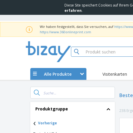
Diese Site speichert Cookies auf Ihrem G
erfahren
.
Wir haben festgestellt, dass Sie versuchen, auf
https://www
https://www.360onlineprint.com
Alle Produkte
Visitenkarten
Beste
Produktgruppe
238 Erg
‹
Vorherige