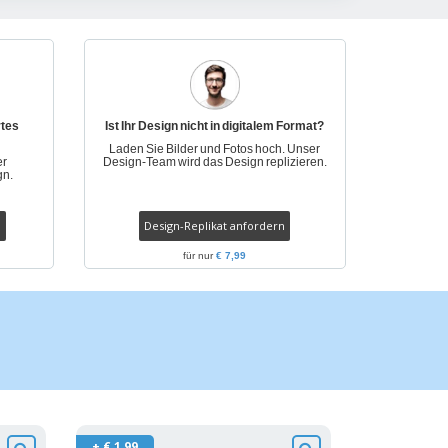
onalisierte
chenke
produkte
azine, Bücher und
aloge
rtes
Ist Ihr Design nicht in digitalem Format?
Laden Sie Bilder und Fotos hoch. Unser
er
Design-Team wird das Design replizieren.
gn.
Design-Replikat anfordern
für nur
€ 7,99
+ € 1,99