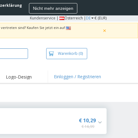
zerklärung
Nicht mehr anzeigen
Kundenservice
|
Österreich |
DE
€ (EUR)
vertreten sind? Kaufen Sie jetzt ein auf
×
Warenkorb
(0)
Einloggen / Registrieren
Logo-Design
hlights und
ebote
irts und Polos
kereien
oor-Aktivitäten
€ 10,29
€ 16,99
iten von zu Hause
sandkartons