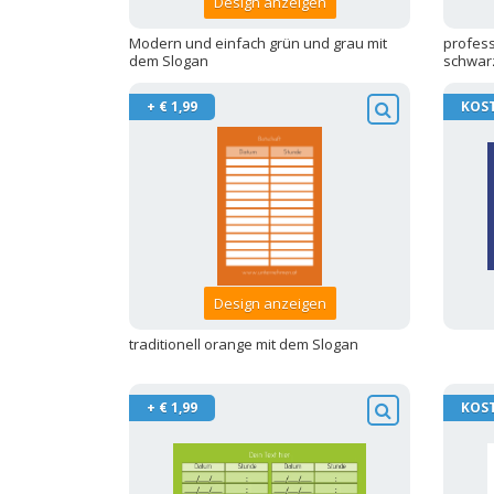
Design anzeigen
Modern und einfach grün und grau mit
profess
dem Slogan
schwarz
+ € 1,99
KOS
Design anzeigen
traditionell orange mit dem Slogan
+ € 1,99
KOS