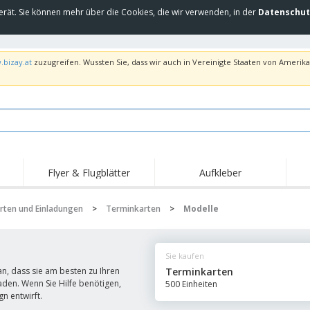
erät. Sie können mehr über die Cookies, die wir verwenden, in der
Datenschut
.bizay.at
zuzugreifen. Wussten Sie, dass wir auch in Vereinigte Staaten von Amerika 
Flyer & Flugblätter
Aufkleber
Hig
Trends
Neue Produkte
Ang
rten und Einladungen
>
Terminkarten
>
Modelle
Flaggen, Fahnen und
Rollups
T-Sh
Schreibtisch-Flaggen
Food-Service-
Roll-ups
Stic
Ausrüstung und
Sie kaufen
Zubehör
Hauslieferung und
Einwegprodukte
Outd
Take-away
n, dass sie am besten zu Ihren
Terminkarten
Aufkleber, Vinyls und
den. Wenn Sie Hilfe benötigen,
500 Einheiten
Armbanduhren
Arbe
Poster
n entwirft.
Hoodies
Pokale und Trophäen
Ver