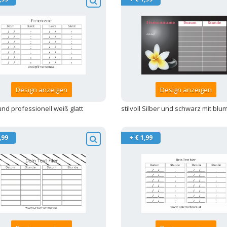
Design anzeigen
Design anzeigen
 und professionell weiß glatt
stilvoll Silber und schwarz mit bl
,99
+ € 1,99