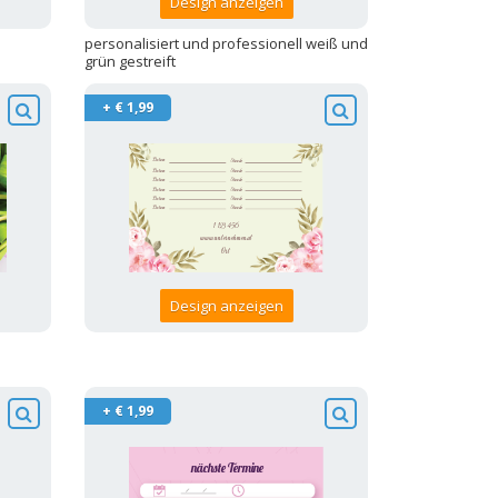
Design anzeigen
personalisiert und professionell weiß und
grün gestreift
+ € 1,99
Design anzeigen
+ € 1,99