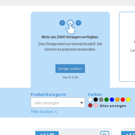
Bonuskarten
T-Shirts
Magnete
Planen
Mehr als 2000 Vorlagen verfügbar.
Das Design wird nur einmal bezahlt. Sie
können es jederzeit verwenden.
La
Design wählen
Von € 0,00
Produktkategorie:
Farben:
Alles anzeigen
Alles anzeigen
Filter löschen
+ € 1,99
+ € 1