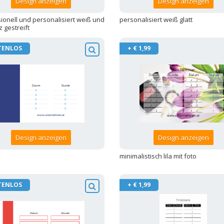
Design anzeigen
Design anzeigen
ionell und personalisiert weiß und
personalisiert weiß glatt
 gestreift
TENLOS
+ € 1,99
Design anzeigen
Design anzeigen
minimalistisch lila mit foto
TENLOS
+ € 1,99