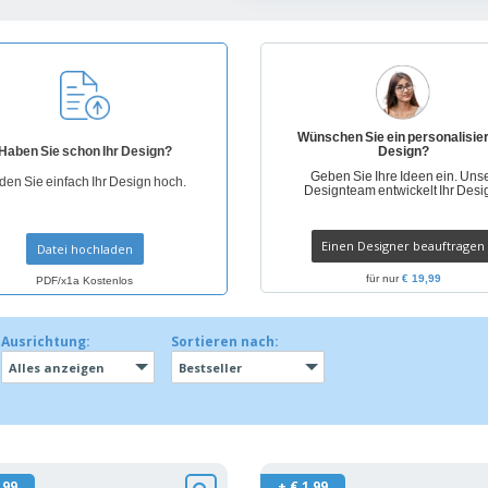
Pers
Aussteller
Medaillen
Ges
Plakate
Essen und Süßigkeiten
Öko
Mag
Koffer und Rucksäcke
Druckeretiketten
Kat
Wünschen Sie ein personalisie
Haben Sie schon Ihr Design?
Design?
Geben Sie Ihre Ideen ein. Uns
den Sie einfach Ihr Design hoch.
Designteam entwickelt Ihr Desi
Einen Designer beauftragen
Datei hochladen
für nur
€ 19,99
PDF/x1a Kostenlos
Ausrichtung:
Sortieren nach:
Alles anzeigen
Bestseller
,99
+ € 1,99