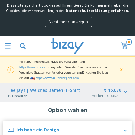
Diese Site speichert Cookies auf Ihrem Gerät. Sie können mehr über die
Cookies, die wir verwenden, in der
Datenschutzerklärung erfahren
.
Nicht mehr anzeigen
0
Wir haben festgestellt, dass Sie versuchen, auf
https://www.bizay.at
zuzugreifen. Wussten Sie, dass wir auch in
×
Vereinigte Staaten von Amerika vertreten sind? Kaufen Sie jetzt
ein auf
https://www.360onlineprint.com
€ 163,70
Tee Jays | Weiches Damen-T-Shirt
vorher:
10 Einheiten
€ 168,70
Option wählen
Ich habe ein Design