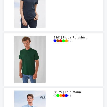
B&C | Pique-Poloshirt
+
6
SOL'S | Polo-Mann
+
6