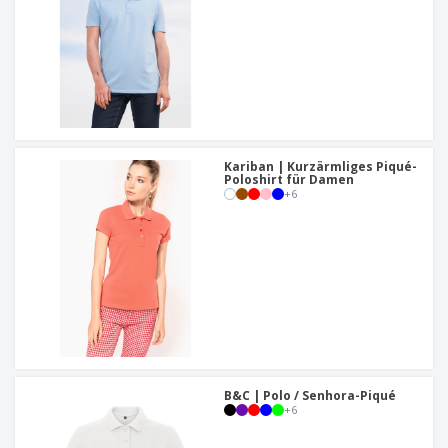
Kariban | Kurzärmliges Piqué-
Poloshirt für Damen
+
6
B&C | Polo / Senhora-Piqué
+
6