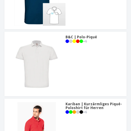
B&C | Polo-Piqué
+
6
Kariban | Kurzärmliges Piqué-
Poloshirt für Herren
+
6