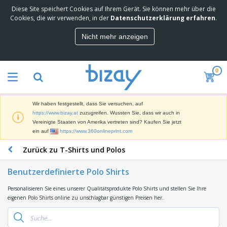
Diese Site speichert Cookies auf Ihrem Gerät. Sie können mehr über die
M
Cookies, die wir verwenden, in der
Datenschutzerklärung erfahren
.
e
i
Nicht mehr anzeigen
s
M
t
a
g
r
e
0
k
k
W
e
a
e
t
u
r
i
f
Wir haben festgestellt, dass Sie versuchen, auf
b
n
t
D
https://www.bizay.at
zuzugreifen. Wussten Sie, dass wir auch in
e
g
i
Vereinigte Staaten von Amerika vertreten sind? Kaufen Sie jetzt
p
M
s
ein auf
https://www.360onlineprint.com
r
a
p
o
t
B
Zurück zu T-Shirts und Polos
l
d
e
ü
a
u
r
r
y
k
Benutzerdefinierte Polo Shirts
i
o
s
t
T
a
b
u
e
Personalisieren Sie eines unserer Qualitätsprodukte Polo Shirts und stellen Sie Ihre
a
l
e
n
eigenen Polo Shirts online zu unschlagbar günstigen Preisen her.
s
d
d
c
a
A
K
h
r
u
l