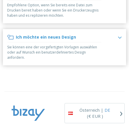
e
f
s
e
n
Empfohlene Option, wenn Sie bereits eine Datei zum
s
i
Drucken bereit haben oder wenn Sie ein Druckerzeugnis
V
t
d
haben und es replizieren möchten.
e
e
u
r
l
n
p
l
g
N
a
e
Ich möchte ein neues Design
a
c
r
c
k
Sie können eine der vorgefertigten Vorlagen auswählen
h
u
A
oder auf Wunsch ein benutzerdefiniertes Design
T
n
l
anfordern.
h
g
l
e
e
m
Einloggen /
P
a
Registrieren
r
K
o
a
d
u
Kundenservice
u
f
k
e
t
n
›
e
Österreich |
DE
(€ EUR )