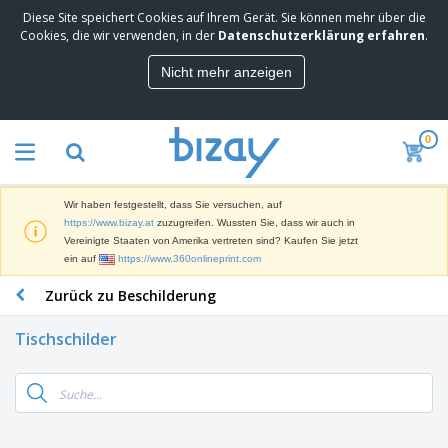
Diese Site speichert Cookies auf Ihrem Gerät. Sie können mehr über die
M
Cookies, die wir verwenden, in der
Datenschutzerklärung erfahren
.
e
i
Nicht mehr anzeigen
s
M
t
a
g
r
e
0
k
k
W
e
a
e
t
u
r
i
f
Wir haben festgestellt, dass Sie versuchen, auf
b
n
t
D
https://www.bizay.at
zuzugreifen. Wussten Sie, dass wir auch in
e
g
i
Vereinigte Staaten von Amerika vertreten sind? Kaufen Sie jetzt
p
M
s
ein auf
https://www.360onlineprint.com
r
a
p
o
t
B
Zurück zu Beschilderung
l
d
e
ü
a
u
r
r
y
k
Tischschilder
i
o
s
t
T
a
b
u
e
a
l
e
n
s
d
d
c
a
A
K
h
r
u
l